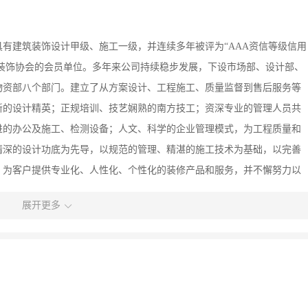
有建筑装饰设计甲级、施工一级，并连续多年被评为“AAA资信等级信用
装饰协会的会员单位。多年来公司持续稳步发展，下设市场部、设计部、
物资部八个部门。建立了从方案设计、工程施工、质量监督到售后服务等
新的设计精英；正规培训、技艺娴熟的南方技工；资深专业的管理人员共
进的办公及施工、检测设备；人文、科学的企业管理模式，为工程质量和
精深的设计功底为先导，以规范的管理、精湛的施工技术为基础，以完善
，为客户提供专业化、人性化、个性化的装修产品和服务，并不懈努力以
，公司全体员工一直秉承“以质量求生存，以信誉求发展”的经营理念，
展开更多
旨，始终坚持以客户的需求和满意为核心，从而使公司不断发展壮大，并