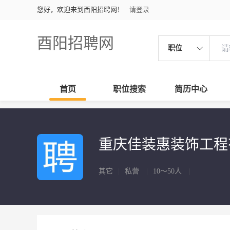
您好，欢迎来到酉阳招聘网！
请登录
酉阳招聘网
职位
首页
职位搜索
简历中心
重庆佳装惠装饰工
其它
|
私营
|
10～50人
|