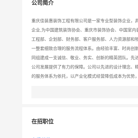
公司简介
重庆佳装惠装饰工程有限公司是一家专业型装饰企业，具
企业,为中国建筑装饰协会、重庆市装饰协会、中国室内
工程部、企划部、财务部、客户服务部、人力资源部和
一整套细致合理的服务流程体系。由经验丰富、时尚创
同组建成一支诚信、敬业、务实、创新的精英团队。先
公司发展提供了有力的保障。公司以先进的设计理念、
的服务体系为依托，以产业化模式经营降低成本为优势
提升和超越客户的消费价值。面对近年来激烈的市场竞争
把“客户的满意是评价我们工作的唯一标准”作为服务宗
赢得了较大的市场份额，
在招职位